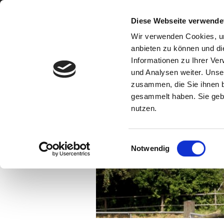
Reitstall Eiben
Diese Webseite verwende
"Die Eiben" – Münchberg
Wir verwenden Cookies, um
anbieten zu können und di
Informationen zu Ihrer Ve
und Analysen weiter. Unse
zusammen, die Sie ihnen b
gesammelt haben. Sie gebe
nutzen.
E
Notwendig
i
n
w
i
l
l