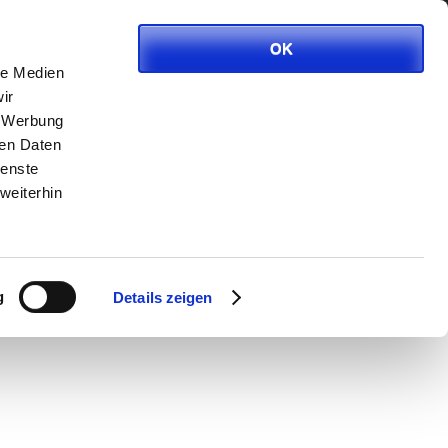
ITVEREIN
KONTAKT
IMPRESSUM
OK
le Medien
ir
, Werbung
VERANSTALTUNGEN
ren Daten
Es gibt derzeit keine
ienste
bevorstehenden Veranstaltungen.
weiterhin
g
Details zeigen