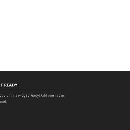
T READY
ht column is widget ready! Add one in the
nel.