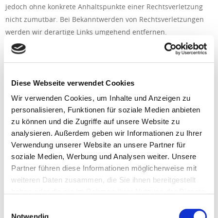
jedoch ohne konkrete Anhaltspunkte einer Rechtsverletzung
nicht zumutbar. Bei Bekanntwerden von Rechtsverletzungen
werden wir derartige Links umgehend entfernen.
Urheberrecht
Die durch die Seitenbetreiber erstellten Inhalte und Werke auf
diesen Seiten unterliegen dem deutschen Urheberrecht. Die
Diese Webseite verwendet Cookies
Vervielfältigung, Bearbeitung, Verbreitung und jede Art der
Wir verwenden Cookies, um Inhalte und Anzeigen zu
Verwertung außerhalb der Grenzen des Urheberrechtes
personalisieren, Funktionen für soziale Medien anbieten
bedürfen der schriftlichen Zustimmung des jeweiligen Autors
zu können und die Zugriffe auf unsere Website zu
bzw. Erstellers. Downloads und Kopien dieser Seite sind nur
analysieren. Außerdem geben wir Informationen zu Ihrer
für den privaten, nicht kommerziellen Gebrauch gestattet.
Verwendung unserer Website an unsere Partner für
Soweit die Inhalte auf dieser Seite nicht vom Betreiber erstellt
soziale Medien, Werbung und Analysen weiter. Unsere
wurden, werden die Urheberrechte Dritter beachtet.
Partner führen diese Informationen möglicherweise mit
weiteren Daten zusammen, die Sie ihnen bereitgestellt
Insbesondere werden Inhalte Dritter als solche
haben oder die sie im Rahmen Ihrer Nutzung der Dienste
gekennzeichnet. Sollten Sie trotzdem auf eine
gesammelt haben. Sie geben Einwilligung zu unseren
Urheberrechtsverletzung aufmerksam werden, bitten wir um
E
Cookies, wenn Sie unsere Webseite weiterhin nutzen.
Notwendig