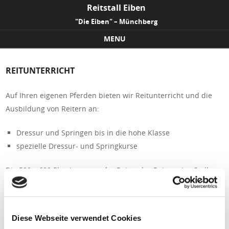
Reitstall Eiben
"Die Eiben" – Münchberg
MENU
Skip to content
REITUNTERRICHT
Auf Ihren eigenen Pferden bieten wir Reitunterricht und die
Ausbildung von Reitern an:
Dressur und Springen bis in die hohe Klasse
spezielle Dressur- und Springkurse
Die 500 – 600 Platzierungen der Reiter des Reitvereins Stall
Eiben Münchberg auf unterschiedlichen Turnieren vom
einfachen Reiterwettbewerb bis zu Prüfungen der Klasse S in
Dressur und Springen zeigen den Erfolg der hier geleisteten
Diese Webseite verwendet Cookies
Arbeit.