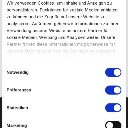
Wir verwenden Cookies, um Inhalte und Anzeigen zu
Wir bieten an:
personalisieren, Funktionen für soziale Medien anbieten
zu können und die Zugriffe auf unsere Website zu
Privatunterricht (mit eigenem Pferd)
analysieren. Außerdem geben wir Informationen zu Ihrer
Verwendung unserer Website an unsere Partner für
Meister
soziale Medien, Werbung und Analysen weiter. Unsere
Bereiter
Partner führen diese Informationen möglicherweise mit
weiteren Daten zusammen, die Sie ihnen bereitgestellt
Auswärtige
haben oder die sie im Rahmen Ihrer Nutzung der Dienste
gesammelt haben. Sie geben Einwilligung zu unseren
E
Cookies, wenn Sie unsere Webseite weiterhin nutzen.
Notwendig
i
VERANSTALTUNGEN
n
Es gibt derzeit keine bevorstehenden Veranstaltungen.
w
Präferenzen
i
l
l
Statistiken
SEITEN
i
g
Über uns
Marketing