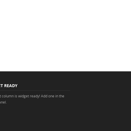
T READY
ht column is widget ready! Add one in the
nel.