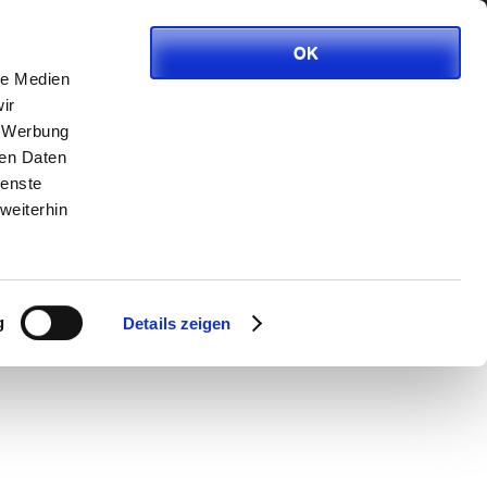
ITVEREIN
KONTAKT
IMPRESSUM
OK
le Medien
ir
, Werbung
VERANSTALTUNGEN
ren Daten
Es gibt derzeit keine
ienste
bevorstehenden Veranstaltungen.
weiterhin
g
Details zeigen