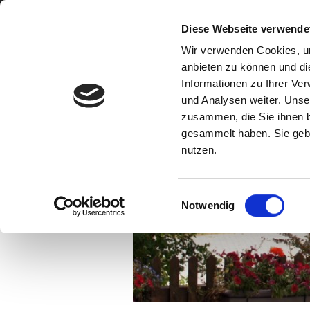
Reitstall Eiben
Diese Webseite verwende
"Die Eiben" – Münchberg
Wir verwenden Cookies, um
anbieten zu können und di
Informationen zu Ihrer Ve
und Analysen weiter. Unse
zusammen, die Sie ihnen b
gesammelt haben. Sie gebe
nutzen.
E
Notwendig
i
n
w
i
l
l