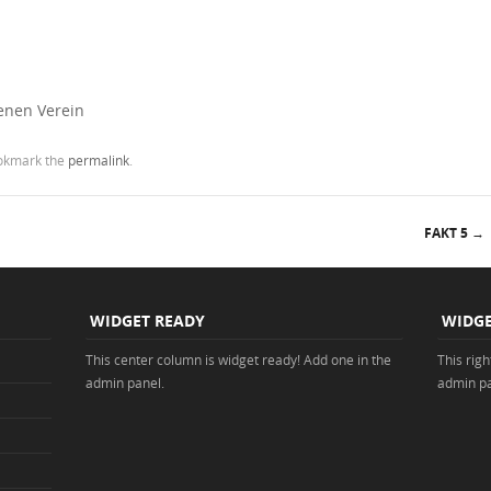
genen Verein
okmark the
permalink
.
FAKT 5
→
WIDGET READY
WIDGE
This center column is widget ready! Add one in the
This rig
admin panel.
admin pa